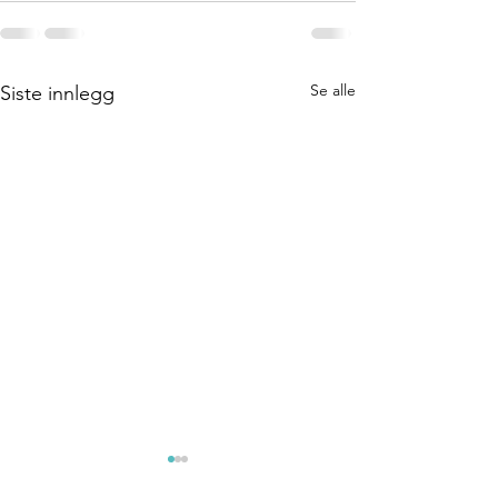
Se alle
Siste innlegg
Nyhetsbrev
Nyhetsb