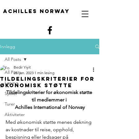
Achilles Norway
Innlegg
All Posts
Bedir Yiyit
All Posts
25. jan. 2023
1 min lesing
tILDELINGSKRITERIER FOR
Løping
ØKONOMISK STØTTE
Tildelingskriterier for økonomisk støtte 
Sykkel
til medlemmer i 
Turer
Achilles International of Norway
Aktiviteter
Med økonomisk støtte menes dekning 
av kostnader til reise, opphold, 
bespisning eller ledsager på 