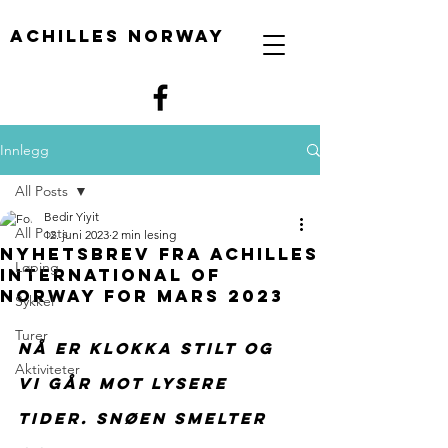
Achilles Norway
Innlegg
All Posts
Bedir Yiyit
All Posts
12. juni 2023
2 min lesing
Nyhetsbrev fra Achilles
Løping
International of
Norway for mars 2023
Sykkel
Turer
Nå er klokka stilt og 
Aktiviteter
vi går mot lysere 
tider. Snøen smelter 