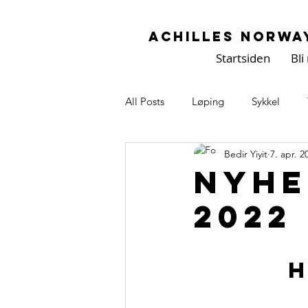
Achilles Norwa
Startsiden
Bl
All Posts
Løping
Sykkel
Bedir Yiyit
7. apr. 2
Nyhe
2022
H