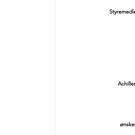
Styremedle
Achille
ønsker