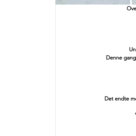
Ove
Un
Denne gangen
Det endte me