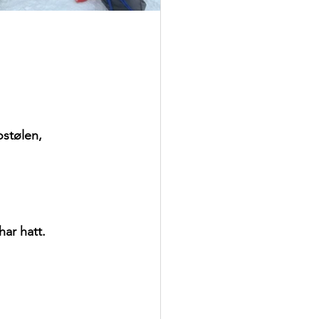
ostølen,
ar hatt.