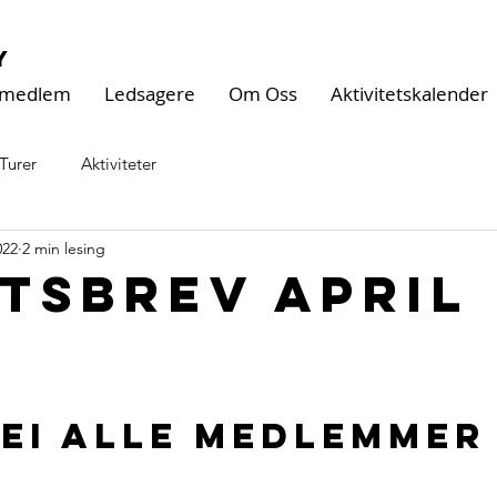
y
i medlem
Ledsagere
Om Oss
Aktivitetskalender
Turer
Aktiviteter
022
2 min lesing
tsbrev april
ei alle medlemmer