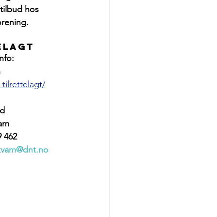
tilbud hos 
orening.
elagt
nfo: 
n
ilrettelagt/
d 
vam
9 462
i-kvam@dnt.no