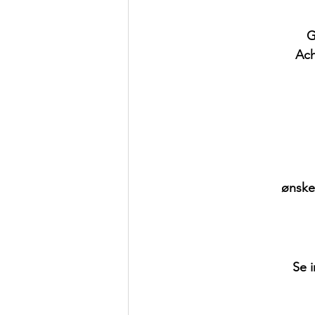
G
Ach
 ønske
Se i