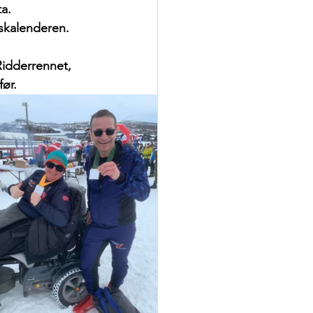
a.
tskalenderen.
idderrennet,
ør. 