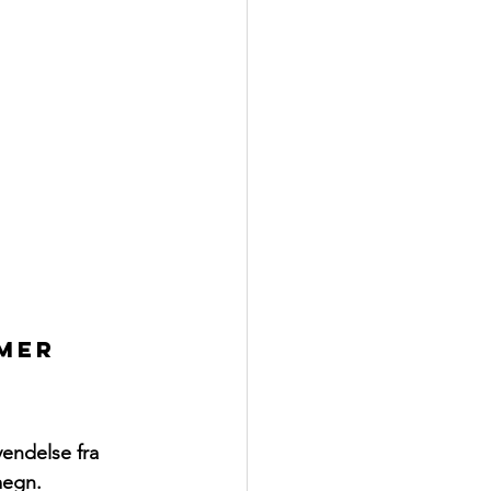
mmer
vendelse fra
egn. 