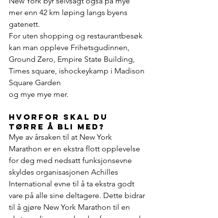
New York byr selvsagt også på mye 
mer enn 42 km løping langs byens 
gatenett.
For uten shopping og restaurantbesøk 
kan man oppleve Frihetsgudinnen, 
Ground Zero, Empire State Building, 
Times square, ishockeykamp i Madison 
Square Garden 
og mye mye mer.
hvorfor skal du 
tørre å bli med?
Mye av årsaken til at New York 
Marathon er en ekstra flott opplevelse 
for deg med nedsatt funksjonsevne 
skyldes organisasjonen Achilles 
International evne til å ta ekstra godt 
vare på alle sine deltagere. Dette bidrar 
til å gjøre New York Marathon til en 