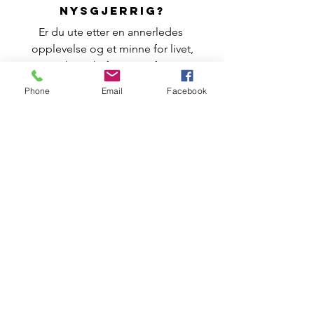
nysgjerrig?
Er du ute etter en annerledes 
opplevelse og et minne for livet,
ta gjerne kontakt for mer informasjon 
om arrangementet.
Phone
Email
Facebook
Ta kontakt i Kontaktskjema og merk 
det med New York City Marathon,
 eller du kan ringe Achilles Norway sin 
leder
Bedir Yiyit på tlf. 99 87 34 34.
Se alle
Siste innlegg