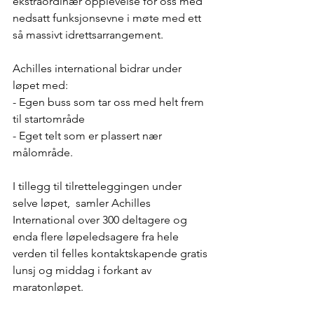
ekstraordinær opplevelse for oss med 
nedsatt funksjonsevne i møte med ett 
så massivt idrettsarrangement.
Achilles international bidrar under 
løpet med:
- Egen buss som tar oss med helt frem 
til startområde
- Eget telt som er plassert nær 
målområde.
I tillegg til tilretteleggingen under 
selve løpet,  samler Achilles 
International over 300 deltagere og 
enda flere løpeledsagere fra hele 
verden til felles kontaktskapende gratis 
lunsj og middag i forkant av 
maratonløpet.