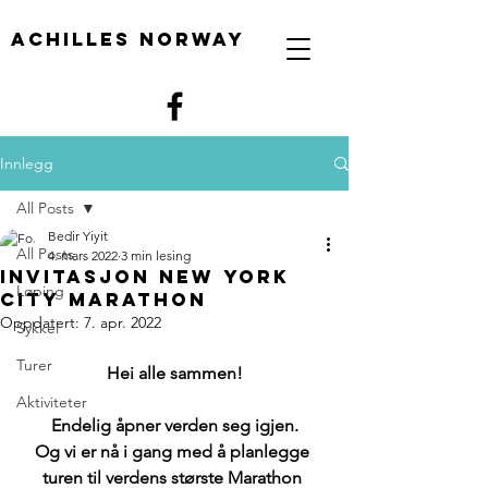
Achilles Norway
Innlegg
All Posts
Bedir Yiyit
All Posts
4. mars 2022
3 min lesing
Invitasjon New york
Løping
city Marathon
Oppdatert:
7. apr. 2022
Sykkel
Turer
Hei alle sammen!
Aktiviteter
Endelig åpner verden seg igjen.
Og vi er nå i gang med å planlegge 
turen til verdens største Marathon 