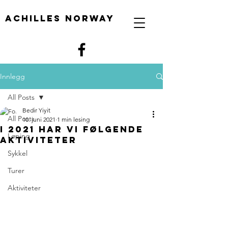
Achilles Norway
Innlegg
All Posts
Bedir Yiyit
All Posts
10. juni 2021
1 min lesing
I 2021 har vi følgende
Løping
aktiviteter
Sykkel
Turer
Aktiviteter