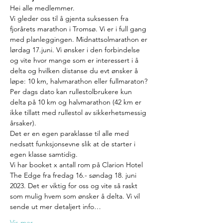
Hei alle medlemmer.
Vi gleder oss til å gjenta suksessen fra 
fjorårets marathon i Tromsø. Vi er i full gang 
med planleggingen. Midnattsolmarathon er 
lørdag 17.juni. Vi ønsker i den forbindelse 
og vite hvor mange som er interessert i å 
delta og hvilken distanse du evt ønsker å 
løpe: 10 km, halvmarathon eller fullmaraton? 
Per dags dato kan rullestolbrukere kun 
delta på 10 km og halvmarathon (42 km er 
ikke tillatt med rullestol av sikkerhetsmessig 
årsaker).
Det er en egen paraklasse til alle med 
nedsatt funksjonsevne slik at de starter i 
egen klasse samtidig.
Vi har booket x antall rom på Clarion Hotel 
The Edge fra fredag 16.- søndag 18. juni 
2023. Det er viktig for oss og vite så raskt 
som mulig hvem som ønsker å delta. Vi vil 
sende ut mer detaljert info…
Vis mer