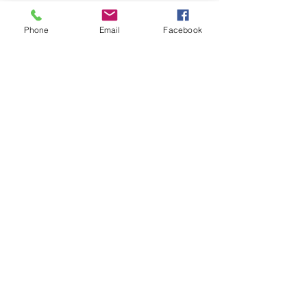
Storgata 41
Phone
Email
Facebook
1531 Moss
Norway
Tel:
998 73 434
post@achillesnorway.no
Ditt navn
Din e-post adr